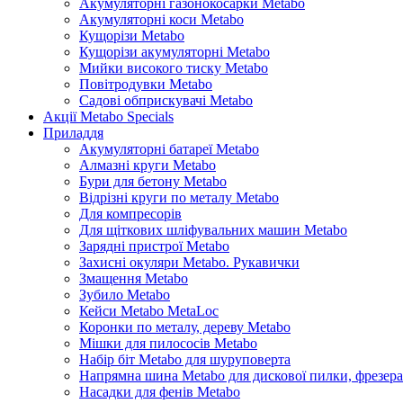
Акумуляторні газонокосарки Metabo
Акумуляторні коси Metabo
Кущорізи Metabo
Кущорізи акумуляторні Metabo
Мийки високого тиску Metabo
Повітродувки Metabo
Садові обприскувачі Metabo
Акції Metabo Specials
Приладдя
Акумуляторні батареї Metabo
Алмазні круги Metabo
Бури для бетону Metabo
Відрізні круги по металу Metabo
Для компресорів
Для щіткових шліфувальних машин Metabo
Зарядні пристрої Metabo
Захисні окуляри Metabo. Рукавички
Змащення Metabo
Зубило Metabo
Кейси Metabo MetaLoc
Коронки по металу, дереву Metabo
Мішки для пилососів Metabo
Набір біт Metabo для шуруповерта
Напрямна шина Metabo для дискової пилки, фрезера
Насадки для фенів Metabo