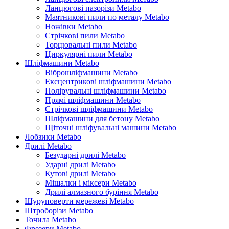
Ланцюгові пазорізи Metabo
Маятникові пили по металу Metabo
Ножівки Metabo
Стрічкові пили Metabo
Торцювальні пили Metabo
Циркулярні пили Metabo
Шліфмашини Metabo
Віброшліфмашини Metabo
Ексцентрикові шліфмашини Metabo
Полірувальні шліфмашини Metabo
Прямі шліфмашини Metabo
Стрічкові шліфмашини Metabo
Шліфмашини для бетону Metabo
Щіточні шліфувальні машини Metabo
Лобзики Metabo
Дрилі Metabo
Безударні дрилі Metabo
Ударні дрилі Metabo
Кутові дрилі Metabo
Мішалки і міксери Metabo
Дрилі алмазного буріння Metabo
Шуруповерти мережеві Metabo
Штроборізи Metabo
Точила Metabo
Фрезери Metabo