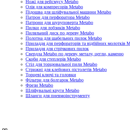
Ножі для рейсмусу Metabo
Олія для компресорів Metabo
Підошва для шліфувальної машини Metabo
Патрон для перфоратора Metabo
Патрони для шуруповерта Metabo
Пилки для лобзиків Metabo
Пиляльний диск по дереву Metabo
Полотна для шабельних пилок Metabo
Приладдя для перфораторів та відбійних молотків M
Приладдя для стрічкових пилок
Свердла Metabo по дереву, металу, цегли, каменю
Скоби для степлерів Metabo
Стіл для торцювальної пили Metabo
Стрижні для клейових пістолетів Metabo
Торцеві ключі та головки
Фільтри для болгарок Metabo
Фрези Metabo
Шліфувальні круги Metabo
Шланги для пневмоінструменту