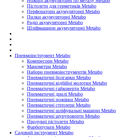
Ножиці акумуляторні по металу Metabo
Пістолети для герметиків Metabo
Перфоратори акумуляторні Metabo
Пилки акумуляторні Metabo
Радіо акумуляторні Metabo
Шліфмашини акумуляторні Metabo
Пневмоінструмент Metabo
Компресори Metabo
Манометри Metabo
Набори пневмоінструментів Metabo
Пневматичні болгарки Metabo
Пневматичні відбійні молотки Metabo
Пневматичні гайковерти Metabo
Пневматичні дрилі Metabo
Пневматичні ножівки Metabo
Пневматичні степлери Metabo
Пневматичні шліфувальні машини Metabo
Пневматичні шуруповерти Metabo
Продувні пістолети Metabo
Фарбопульти Metabo
Садовий інструмент Metabo