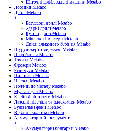
Щіточні шліфувальні машини Metabo
Лобзики Metabo
Дрилі Metabo
+
Безударні дрилі Metabo
Ударні дрилі Metabo
Кутові дрилі Metabo
Мішалки і міксери Metabo
Дрилі алмазного буріння Metabo
Шуруповерти мережеві Metabo
Штроборізи Metabo
Точила Metabo
Фрезери Metabo
Рейсмуси Metabo
Пилососи Metabo
Насоси Metabo
Ножиці по металу Metabo
Мультитули Metabo
Клейові пістолети Metabo
Лазерні нівеліри та далекоміри Metabo
Будівельні фени Metabo
Відбійні молотки Metabo
Акумуляторний інструмент
+
Акумуляторні болгарки Metabo