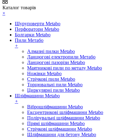
Каталог товарів
×
Шуруповерти Metabo
Перфоратори Metabo
Болгарки Metabo
Пили Метабо
+
Алмазні пилки Metabo
Ланцюгові електропили Метабо
Ланцюгові пазорізи Metabo
Маятникові пили по металу Metabo
Ножівки Metabo
Стрічкові пили Metabo
Торцювальні пили Metabo
Циркулярні пили Metabo
Шліфмашини Metabo
+
Віброшліфмашини Metabo
Ексцентрикові шліфмашини Metabo
Полірувальні шліфмашини Metabo
Прямі шліфмашини Metabo
Стрічкові шліфмашини Metabo
Шліфмашини для бетону Metabo