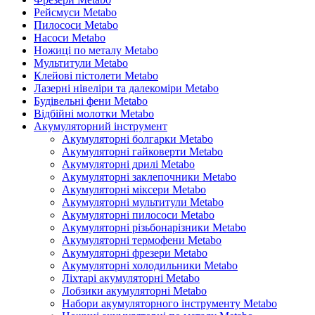
Рейсмуси Metabo
Пилососи Metabo
Насоси Metabo
Ножиці по металу Metabo
Мультитули Metabo
Клейові пістолети Metabo
Лазерні нівеліри та далекоміри Metabo
Будівельні фени Metabo
Відбійні молотки Metabo
Акумуляторний інструмент
Акумуляторні болгарки Metabo
Акумуляторні гайковерти Metabo
Акумуляторні дрилі Metabo
Акумуляторні заклепочники Metabo
Акумуляторні міксери Metabo
Акумуляторні мультитули Metabo
Акумуляторні пилососи Metabo
Акумуляторні різьбонарізники Metabo
Акумуляторні термофени Metabo
Акумуляторні фрезери Metabo
Акумуляторні холодильники Metabo
Ліхтарі акумуляторні Metabo
Лобзики акумуляторні Metabo
Набори акумуляторного інструменту Metabo