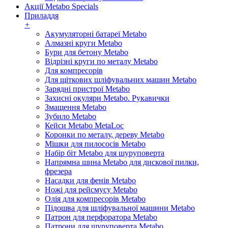
Акції Metabo Specials
Приладдя
+
Акумуляторні батареї Metabo
Алмазні круги Metabo
Бури для бетону Metabo
Відрізні круги по металу Metabo
Для компресорів
Для щіткових шліфувальних машин Metabo
Зарядні пристрої Metabo
Захисні окуляри Metabo. Рукавички
Змащення Metabo
Зубило Metabo
Кейси Metabo MetaLoc
Коронки по металу, дереву Metabo
Мішки для пилососів Metabo
Набір біт Metabo для шуруповерта
Напрямна шина Metabo для дискової пилки,
фрезера
Насадки для фенів Metabo
Ножі для рейсмусу Metabo
Олія для компресорів Metabo
Підошва для шліфувальної машини Metabo
Патрон для перфоратора Metabo
Патрони для шуруповерта Metabo