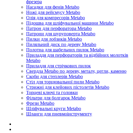
фрезера
Насадки для фенів Metabo
Ножі для рейсмусу Metabo
Олія для компресорів Metabo
Підошва для шліфувальної машини Metabo
Патрон для перфоратора Metabo
Патрони для шуруповерта Metabo
Пилки для лобзиків Metabo
Пиляльний диск по дереву Metabo
Полотна для шабельних пилок Metabo
Приладдя для перфораторів та відбійних молотків
Metabo
Приладдя для стрічкових пилок
Свердла Metabo по дереву, металу, цегли, каменю
Скоби для степлерів Metabo
Стіл для торцювальної пили Metabo
Стрижні для клейових пістолетів Metabo
Торцеві ключі та головки
Фільтри для болгарок Metabo
Фрези Metabo
Шліфувальні круги Metabo
Шланги для пневмоінструменту