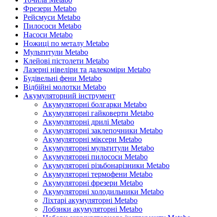
Фрезери Metabo
Рейсмуси Metabo
Пилососи Metabo
Насоси Metabo
Ножиці по металу Metabo
Мультитули Metabo
Клейові пістолети Metabo
Лазерні нівеліри та далекоміри Metabo
Будівельні фени Metabo
Відбійні молотки Metabo
Акумуляторний інструмент
Акумуляторні болгарки Metabo
Акумуляторні гайковерти Metabo
Акумуляторні дрилі Metabo
Акумуляторні заклепочники Metabo
Акумуляторні міксери Metabo
Акумуляторні мультитули Metabo
Акумуляторні пилососи Metabo
Акумуляторні різьбонарізники Metabo
Акумуляторні термофени Metabo
Акумуляторні фрезери Metabo
Акумуляторні холодильники Metabo
Ліхтарі акумуляторні Metabo
Лобзики акумуляторні Metabo