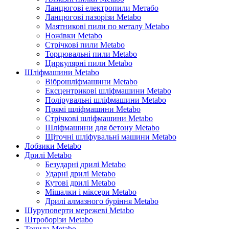
Ланцюгові електропили Метабо
Ланцюгові пазорізи Metabo
Маятникові пили по металу Metabo
Ножівки Metabo
Стрічкові пили Metabo
Торцювальні пили Metabo
Циркулярні пили Metabo
Шліфмашини Metabo
Віброшліфмашини Metabo
Ексцентрикові шліфмашини Metabo
Полірувальні шліфмашини Metabo
Прямі шліфмашини Metabo
Стрічкові шліфмашини Metabo
Шліфмашини для бетону Metabo
Щіточні шліфувальні машини Metabo
Лобзики Metabo
Дрилі Metabo
Безударні дрилі Metabo
Ударні дрилі Metabo
Кутові дрилі Metabo
Мішалки і міксери Metabo
Дрилі алмазного буріння Metabo
Шуруповерти мережеві Metabo
Штроборізи Metabo
Точила Metabo