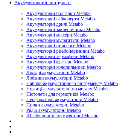
Акумуляторний інструмент
+
Акумуляторні болгарки Metabo
Акумуляторні гайковерти Metabo
Акумуляторні дрилі Metabo
Акумуляторні заклепочники Metabo
Акумуляторні міксери Metabo
Акумуляторні мультитули Metabo
Акумуляторні пилососи Metabo
Акумуляторні різьбонарізники Metabo
Акумуляторні термофени Metabo
Акумуляторні фрезери Metabo
Акумуляторні холодильники Metabo
Ліхтарі акумуляторні Metabo
Лобзики акумуляторні Metabo
Набори акумуляторного інструменту Metabo
Ножиці акумуляторні по металу Metabo
Пістолети для герметиків Metabo
Перфоратори акумуляторні Metabo
Пилки акумуляторні Metabo
Радіо акумуляторні Metabo
Шліфмашини акумуляторні Metabo