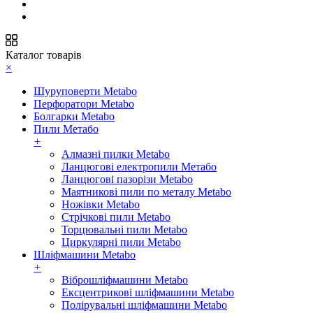
Каталог товарів
×
Шуруповерти Metabo
Перфоратори Metabo
Болгарки Metabo
Пили Метабо
+
Алмазні пилки Metabo
Ланцюгові електропили Метабо
Ланцюгові пазорізи Metabo
Маятникові пили по металу Metabo
Ножівки Metabo
Стрічкові пили Metabo
Торцювальні пили Metabo
Циркулярні пили Metabo
Шліфмашини Metabo
+
Віброшліфмашини Metabo
Ексцентрикові шліфмашини Metabo
Полірувальні шліфмашини Metabo