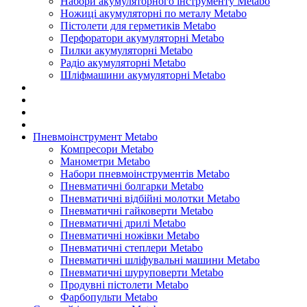
Набори акумуляторного інструменту Metabo
Ножиці акумуляторні по металу Metabo
Пістолети для герметиків Metabo
Перфоратори акумуляторні Metabo
Пилки акумуляторні Metabo
Радіо акумуляторні Metabo
Шліфмашини акумуляторні Metabo
Пневмоінструмент Metabo
Компресори Metabo
Манометри Metabo
Набори пневмоінструментів Metabo
Пневматичні болгарки Metabo
Пневматичні відбійні молотки Metabo
Пневматичні гайковерти Metabo
Пневматичні дрилі Metabo
Пневматичні ножівки Metabo
Пневматичні степлери Metabo
Пневматичні шліфувальні машини Metabo
Пневматичні шуруповерти Metabo
Продувні пістолети Metabo
Фарбопульти Metabo