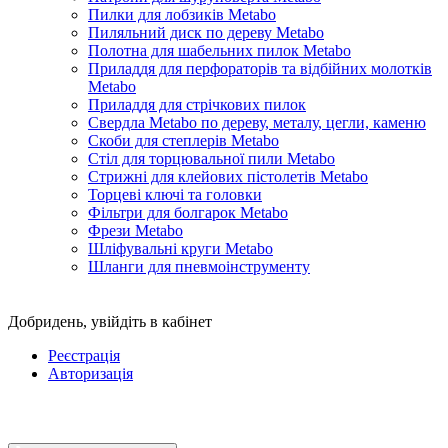
Пилки для лобзиків Metabo
Пиляльний диск по дереву Metabo
Полотна для шабельних пилок Metabo
Приладдя для перфораторів та відбійних молотків
Metabo
Приладдя для стрічкових пилок
Свердла Metabo по дереву, металу, цегли, каменю
Скоби для степлерів Metabo
Стіл для торцювальної пили Metabo
Стрижні для клейових пістолетів Metabo
Торцеві ключі та головки
Фільтри для болгарок Metabo
Фрези Metabo
Шліфувальні круги Metabo
Шланги для пневмоінструменту
Добридень,
увійдіть в кабінет
Реєстрація
Авторизація