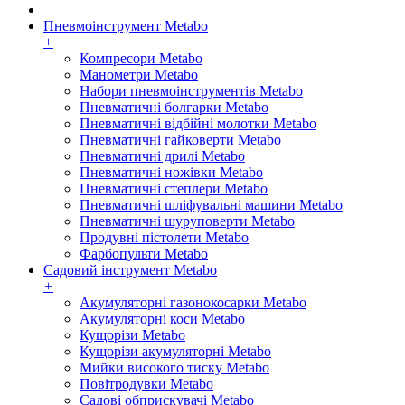
Пневмоінструмент Metabo
+
Компресори Metabo
Манометри Metabo
Набори пневмоінструментів Metabo
Пневматичні болгарки Metabo
Пневматичні відбійні молотки Metabo
Пневматичні гайковерти Metabo
Пневматичні дрилі Metabo
Пневматичні ножівки Metabo
Пневматичні степлери Metabo
Пневматичні шліфувальні машини Metabo
Пневматичні шуруповерти Metabo
Продувні пістолети Metabo
Фарбопульти Metabo
Садовий інструмент Metabo
+
Акумуляторні газонокосарки Metabo
Акумуляторні коси Metabo
Кущорізи Metabo
Кущорізи акумуляторні Metabo
Мийки високого тиску Metabo
Повітродувки Metabo
Садові обприскувачі Metabo