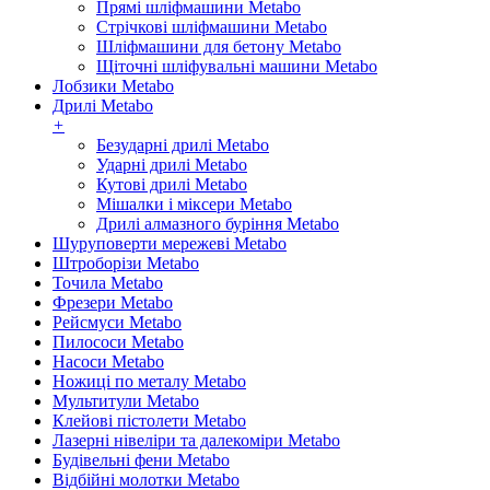
Прямі шліфмашини Metabo
Стрічкові шліфмашини Metabo
Шліфмашини для бетону Metabo
Щіточні шліфувальні машини Metabo
Лобзики Metabo
Дрилі Metabo
+
Безударні дрилі Metabo
Ударні дрилі Metabo
Кутові дрилі Metabo
Мішалки і міксери Metabo
Дрилі алмазного буріння Metabo
Шуруповерти мережеві Metabo
Штроборізи Metabo
Точила Metabo
Фрезери Metabo
Рейсмуси Metabo
Пилососи Metabo
Насоси Metabo
Ножиці по металу Metabo
Мультитули Metabo
Клейові пістолети Metabo
Лазерні нівеліри та далекоміри Metabo
Будівельні фени Metabo
Відбійні молотки Metabo