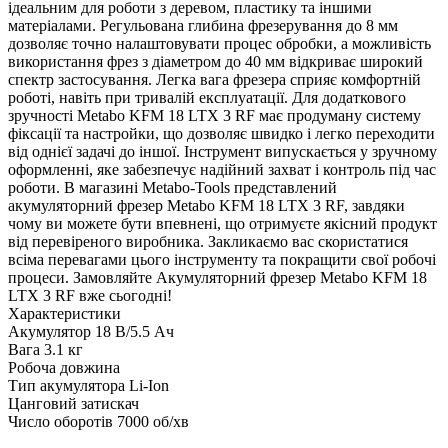
ідеальним для роботи з деревом, пластику та іншими
матеріалами. Регульована глибина фрезерування до 8 мм
дозволяє точно налаштовувати процес обробки, а можливість
використання фрез з діаметром до 40 мм відкриває широкий
спектр застосування. Легка вага фрезера сприяє комфортній
роботі, навіть при тривалій експлуатації. Для додаткового
зручності Metabo KFM 18 LTX 3 RF має продуману систему
фіксації та настройки, що дозволяє швидко і легко переходити
від однієї задачі до іншої. Інструмент випускається у зручному
оформленні, яке забезпечує надійний захват і контроль під час
роботи. В магазині Metabo-Tools представлений
акумуляторний фрезер Metabo KFM 18 LTX 3 RF, завдяки
чому ви можете бути впевнені, що отримуєте якісний продукт
від перевіреного виробника. Закликаємо вас скористатися
всіма перевагами цього інструменту та покращити свої робочі
процеси. Замовляйте Акумуляторний фрезер Metabo KFM 18
LTX 3 RF вже сьогодні!
Характеристики
Акумулятор
18 В/5.5 Ач
Вага
3.1 кг
Робоча довжина
Тип акумулятора
Li-Ion
Цанговий затискач
Число оборотів
7000 об/хв