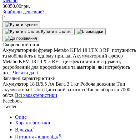
Metabo
36050.00
грн.
Знайшли дешевше?
Купити
Купити в 1 клик
Скорочений опис
Акумуляторний фрезер Metabo KFM 18 LTX 3 RF: потужність
та мобільність в одному приладі Акумуляторний фрезер
Metabo KFM 18 LTX 3 RF – це ефективний інструмент,
розроблений для професіоналів та аматорів, які потребують
по...
Читати далі...
Загальні характеристики
Акумулятор
18 В/5.5 Ач
Вага
3.1 кг
Робоча довжина
Тип
акумулятора
Li-Ion
Цанговий затискач
Число оборотів
7000
об/хв
Всі характеристики
Facebook
Twitter
Опис
Характеристики
0
Відгуки
0
Питання - відповідь