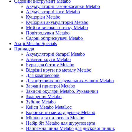
Садовий інструмент Metabo
Акумуляторні газонокосарки Metabo
Акумуляторні коси Metabo
Кущорізи Metabo
Кущорізи акумуляторні Metabo
Мийки високого тиску Metabo
Повітродувки Metabo
Садові обприскувачі Metabo
Акції Metabo Specials
Приладдя
Акумуляторні батареї Metabo
Алмазні круги Metabo
Бури для бетону Metabo
Відрізні круги по металу Metabo
Для компресорів
Для щіткових шліфувальних машин Metabo
Зарядні пристрої Metabo
Захисні окуляри Metabo. Рукавички
Змащення Metabo
Зубило Metabo
Кейси Metabo MetaLoc
Коронки по металу, дереву Metabo
Мішки для пилососів Metabo
Набір біт Metabo для шуруповерта
Напрямна шина Metabo для дискової пилки,