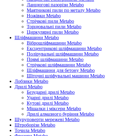
Ланцюгові пазорізи Metabo
Маятникові пили по металу Metabo
Ножівки Metabo
Стрічкові пили Metabo
Торцювальні пили Metabo
Циркулярні пили Metabo
Шліфмашини Metabo
Віброшліфмашини Metabo
Ексцентрикові шліфмашини Metabo
Полірувальні шліфмашини Metabo
Прямі шліфмашини Metabo
Стрічкові шліфмашини Metabo
Шліфмашини для бетону Metabo
Щіточні шліфувальні машини Metabo
Лобзики Metabo
Дрилі Metabo
Безударні дрилі Metabo
Ударні дрилі Metabo
Кутові дрилі Metabo
Мішалки і міксери Metabo
Дрилі алмазного буріння Metabo
Шуруповерти мережеві Metabo
Штроборізи Metabo
Точила Metabo
Фрезери Metabo