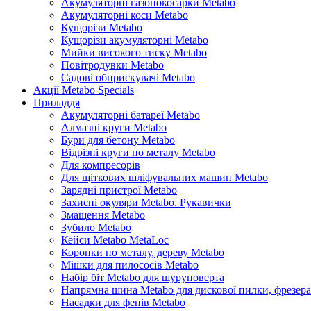
Акумуляторні газонокосарки Metabo
Акумуляторні коси Metabo
Кущорізи Metabo
Кущорізи акумуляторні Metabo
Мийки високого тиску Metabo
Повітродувки Metabo
Садові обприскувачі Metabo
Акції Metabo Specials
Приладдя
Акумуляторні батареї Metabo
Алмазні круги Metabo
Бури для бетону Metabo
Відрізні круги по металу Metabo
Для компресорів
Для щіткових шліфувальних машин Metabo
Зарядні пристрої Metabo
Захисні окуляри Metabo. Рукавички
Змащення Metabo
Зубило Metabo
Кейси Metabo MetaLoc
Коронки по металу, дереву Metabo
Мішки для пилососів Metabo
Набір біт Metabo для шуруповерта
Напрямна шина Metabo для дискової пилки, фрезера
Насадки для фенів Metabo