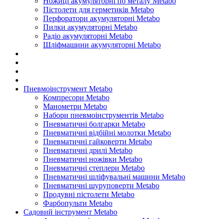
Ножиці акумуляторні по металу Metabo
Пістолети для герметиків Metabo
Перфоратори акумуляторні Metabo
Пилки акумуляторні Metabo
Радіо акумуляторні Metabo
Шліфмашини акумуляторні Metabo
Пневмоінструмент Metabo
Компресори Metabo
Манометри Metabo
Набори пневмоінструментів Metabo
Пневматичні болгарки Metabo
Пневматичні відбійні молотки Metabo
Пневматичні гайковерти Metabo
Пневматичні дрилі Metabo
Пневматичні ножівки Metabo
Пневматичні степлери Metabo
Пневматичні шліфувальні машини Metabo
Пневматичні шуруповерти Metabo
Продувні пістолети Metabo
Фарбопульти Metabo
Садовий інструмент Metabo