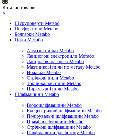
Каталог товарів
×
Шуруповерти Metabo
Перфоратори Metabo
Болгарки Metabo
Пили Метабо
+
Алмазні пилки Metabo
Ланцюгові електропили Метабо
Ланцюгові пазорізи Metabo
Маятникові пили по металу Metabo
Ножівки Metabo
Стрічкові пили Metabo
Торцювальні пили Metabo
Циркулярні пили Metabo
Шліфмашини Metabo
+
Віброшліфмашини Metabo
Ексцентрикові шліфмашини Metabo
Полірувальні шліфмашини Metabo
Прямі шліфмашини Metabo
Стрічкові шліфмашини Metabo
Шліфмашини для бетону Metabo