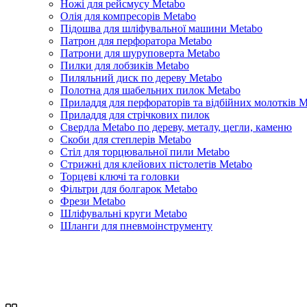
Ножі для рейсмусу Metabo
Олія для компресорів Metabo
Підошва для шліфувальної машини Metabo
Патрон для перфоратора Metabo
Патрони для шуруповерта Metabo
Пилки для лобзиків Metabo
Пиляльний диск по дереву Metabo
Полотна для шабельних пилок Metabo
Приладдя для перфораторів та відбійних молотків M
Приладдя для стрічкових пилок
Свердла Metabo по дереву, металу, цегли, каменю
Скоби для степлерів Metabo
Стіл для торцювальної пили Metabo
Стрижні для клейових пістолетів Metabo
Торцеві ключі та головки
Фільтри для болгарок Metabo
Фрези Metabo
Шліфувальні круги Metabo
Шланги для пневмоінструменту