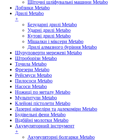
Щіточні шліфувальні машини Metabo
Лобзики Metabo
Дрилі Metabo
+
Безударні дрилі Metabo
Ударні дрилі Metabo
Кутові дрилі Metabo
Мішалки і міксери Metabo
Дрилі алмазного буріння Metabo
Шуруповерти мережеві Metabo
Штроборізи Metabo
Точила Metabo
Фрезери Metabo
Рейсмуси Metabo
Пилососи Metabo
Насоси Metabo
Ножиці по металу Metabo
Мультитули Metabo
Клейові пістолети Metabo
Лазерні нівеліри та далекоміри Metabo
Будівельні фени Metabo
Відбійні молотки Metabo
Акумуляторний інструмент
+
Акумуляторні болгарки Metabo