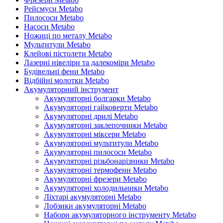
Рейсмуси Metabo
Пилососи Metabo
Насоси Metabo
Ножиці по металу Metabo
Мультитули Metabo
Клейові пістолети Metabo
Лазерні нівеліри та далекоміри Metabo
Будівельні фени Metabo
Відбійні молотки Metabo
Акумуляторний інструмент
Акумуляторні болгарки Metabo
Акумуляторні гайковерти Metabo
Акумуляторні дрилі Metabo
Акумуляторні заклепочники Metabo
Акумуляторні міксери Metabo
Акумуляторні мультитули Metabo
Акумуляторні пилососи Metabo
Акумуляторні різьбонарізники Metabo
Акумуляторні термофени Metabo
Акумуляторні фрезери Metabo
Акумуляторні холодильники Metabo
Ліхтарі акумуляторні Metabo
Лобзики акумуляторні Metabo
Набори акумуляторного інструменту Metabo