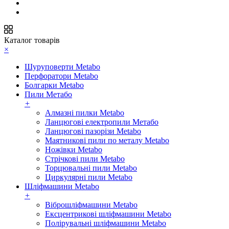
Каталог товарів
×
Шуруповерти Metabo
Перфоратори Metabo
Болгарки Metabo
Пили Метабо
+
Алмазні пилки Metabo
Ланцюгові електропили Метабо
Ланцюгові пазорізи Metabo
Маятникові пили по металу Metabo
Ножівки Metabo
Стрічкові пили Metabo
Торцювальні пили Metabo
Циркулярні пили Metabo
Шліфмашини Metabo
+
Віброшліфмашини Metabo
Ексцентрикові шліфмашини Metabo
Полірувальні шліфмашини Metabo