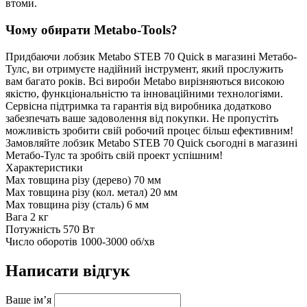
втоми.
Чому обирати Metabo-Tools?
Придбаючи лобзик Metabo STEB 70 Quick в магазині Метабо-
Тулс, ви отримуєте надійний інструмент, який прослужить
вам багато років. Всі вироби Metabo вирізняються високою
якістю, функціональністю та інноваційними технологіями.
Сервісна підтримка та гарантія від виробника додатково
забезпечать ваше задоволення від покупки. Не пропустіть
можливість зробити свій робочий процес більш ефективним!
Замовляйте лобзик Metabo STEB 70 Quick сьогодні в магазині
Метабо-Тулс та зробіть свій проект успішним!
Характеристики
Max товщина різу (дерево)
70 мм
Max товщина різу (кол. метал)
20 мм
Max товщина різу (сталь)
6 мм
Вага
2 кг
Потужність
570 Вт
Число оборотів
1000-3000 об/хв
Написати відгук
Ваше ім’я