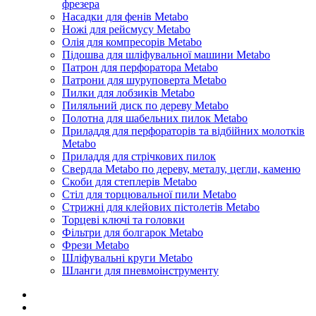
фрезера
Насадки для фенів Metabo
Ножі для рейсмусу Metabo
Олія для компресорів Metabo
Підошва для шліфувальної машини Metabo
Патрон для перфоратора Metabo
Патрони для шуруповерта Metabo
Пилки для лобзиків Metabo
Пиляльний диск по дереву Metabo
Полотна для шабельних пилок Metabo
Приладдя для перфораторів та відбійних молотків
Metabo
Приладдя для стрічкових пилок
Свердла Metabo по дереву, металу, цегли, каменю
Скоби для степлерів Metabo
Стіл для торцювальної пили Metabo
Стрижні для клейових пістолетів Metabo
Торцеві ключі та головки
Фільтри для болгарок Metabo
Фрези Metabo
Шліфувальні круги Metabo
Шланги для пневмоінструменту