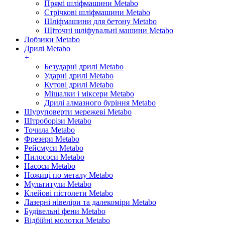
Прямі шліфмашини Metabo
Стрічкові шліфмашини Metabo
Шліфмашини для бетону Metabo
Щіточні шліфувальні машини Metabo
Лобзики Metabo
Дрилі Metabo
+
Безударні дрилі Metabo
Ударні дрилі Metabo
Кутові дрилі Metabo
Мішалки і міксери Metabo
Дрилі алмазного буріння Metabo
Шуруповерти мережеві Metabo
Штроборізи Metabo
Точила Metabo
Фрезери Metabo
Рейсмуси Metabo
Пилососи Metabo
Насоси Metabo
Ножиці по металу Metabo
Мультитули Metabo
Клейові пістолети Metabo
Лазерні нівеліри та далекоміри Metabo
Будівельні фени Metabo
Відбійні молотки Metabo