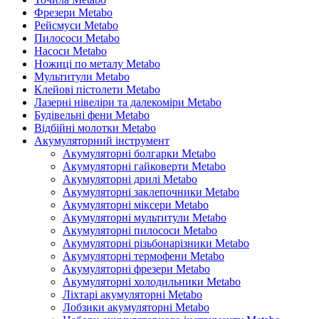
Фрезери Metabo
Рейсмуси Metabo
Пилососи Metabo
Насоси Metabo
Ножиці по металу Metabo
Мультитули Metabo
Клейові пістолети Metabo
Лазерні нівеліри та далекоміри Metabo
Будівельні фени Metabo
Відбійні молотки Metabo
Акумуляторний інструмент
Акумуляторні болгарки Metabo
Акумуляторні гайковерти Metabo
Акумуляторні дрилі Metabo
Акумуляторні заклепочники Metabo
Акумуляторні міксери Metabo
Акумуляторні мультитули Metabo
Акумуляторні пилососи Metabo
Акумуляторні різьбонарізники Metabo
Акумуляторні термофени Metabo
Акумуляторні фрезери Metabo
Акумуляторні холодильники Metabo
Ліхтарі акумуляторні Metabo
Лобзики акумуляторні Metabo