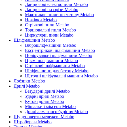
Ланцюгові електропили Метабо
Ланцюгові пазорізи Metabo
Маятникові пили по металу Metabo
Ножівки Metabo
Стрічкові пили Metabo
Торцювальні пили Metabo
Циркулярні пили Metabo
Шліфмашини Metabo
Віброшліфмашини Metabo
Ексцентрикові шліфмашини Metabo
Полірувальні шліфмашини Metabo
Прямі шліфмашини Metabo
Стрічкові шліфмашини Metabo
Шліфмашини для бетону Metabo
Щіточні шліфувальні машини Metabo
Лобзики Metabo
Дрилі Metabo
Безударні дрилі Metabo
Ударні дрилі Metabo
Кутові дрилі Metabo
Мішалки і міксери Metabo
Дрилі алмазного буріння Metabo
Шуруповерти мережеві Metabo
Штроборізи Metabo
Точила Metabo