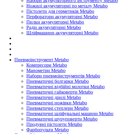
Набори акумуляторного інструменту Metabo
Ножиці акумуляторні по металу Metabo
Пістолети для герметиків Metabo
Перфоратори акумуляторні Metabo
Пилки акумуляторні Metabo
Радіо акумуляторні Metabo
Шліфмашини акумуляторні Metabo
Пневмоінструмент Metabo
Компресори Metabo
Манометри Metabo
Набори пневмоінструментів Metabo
Пневматичні болгарки Metabo
Пневматичні відбійні молотки Metabo
Пневматичні гайковерти Metabo
Пневматичні дрилі Metabo
Пневматичні ножівки Metabo
Пневматичні степлери Metabo
Пневматичні шліфувальні машини Metabo
Пневматичні шуруповерти Metabo
Продувні пістолети Metabo
Фарбопульти Metabo