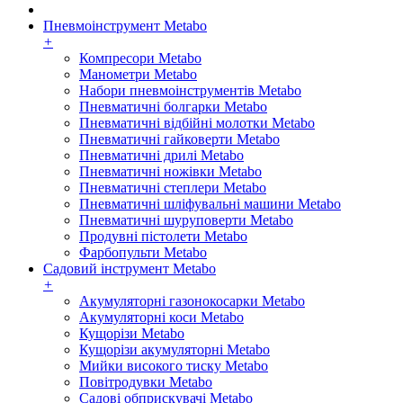
Пневмоінструмент Metabo
+
Компресори Metabo
Манометри Metabo
Набори пневмоінструментів Metabo
Пневматичні болгарки Metabo
Пневматичні відбійні молотки Metabo
Пневматичні гайковерти Metabo
Пневматичні дрилі Metabo
Пневматичні ножівки Metabo
Пневматичні степлери Metabo
Пневматичні шліфувальні машини Metabo
Пневматичні шуруповерти Metabo
Продувні пістолети Metabo
Фарбопульти Metabo
Садовий інструмент Metabo
+
Акумуляторні газонокосарки Metabo
Акумуляторні коси Metabo
Кущорізи Metabo
Кущорізи акумуляторні Metabo
Мийки високого тиску Metabo
Повітродувки Metabo
Садові обприскувачі Metabo