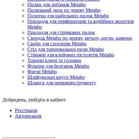
Пилки для лобзиків Metabo
Пиляльний диск по дереву Metabo
Полотна для шабельних пилок Metabo
Приладдя для перфораторів та відбійних молотків
Metabo
Приладдя для стрічкових пилок
Свердла Metabo по дереву, металу, цегли, каменю
Скоби для степлерів Metabo
Стіл для торцювальної пили Metabo
Стрижні для клейових пістолетів Metabo
Торцеві ключі та головки
Фільтри для болгарок Metabo
Фрези Metabo
Шліфувальні круги Metabo
Шланги для пневмоінструменту
Добридень,
увійдіть в кабінет
Реєстрація
Авторизація