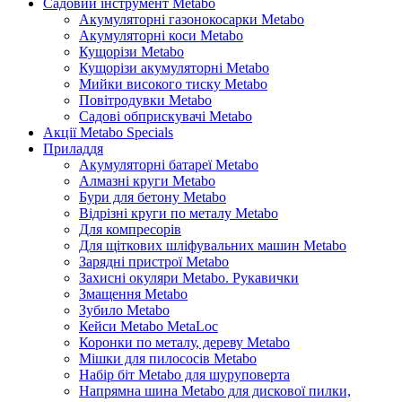
Садовий інструмент Metabo
Акумуляторні газонокосарки Metabo
Акумуляторні коси Metabo
Кущорізи Metabo
Кущорізи акумуляторні Metabo
Мийки високого тиску Metabo
Повітродувки Metabo
Садові обприскувачі Metabo
Акції Metabo Specials
Приладдя
Акумуляторні батареї Metabo
Алмазні круги Metabo
Бури для бетону Metabo
Відрізні круги по металу Metabo
Для компресорів
Для щіткових шліфувальних машин Metabo
Зарядні пристрої Metabo
Захисні окуляри Metabo. Рукавички
Змащення Metabo
Зубило Metabo
Кейси Metabo MetaLoc
Коронки по металу, дереву Metabo
Мішки для пилососів Metabo
Набір біт Metabo для шуруповерта
Напрямна шина Metabo для дискової пилки,