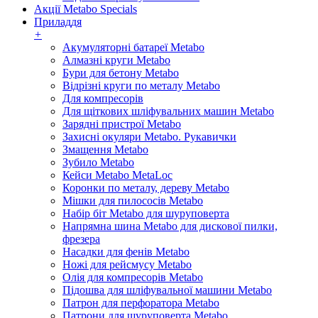
Акції Metabo Specials
Приладдя
+
Акумуляторні батареї Metabo
Алмазні круги Metabo
Бури для бетону Metabo
Відрізні круги по металу Metabo
Для компресорів
Для щіткових шліфувальних машин Metabo
Зарядні пристрої Metabo
Захисні окуляри Metabo. Рукавички
Змащення Metabo
Зубило Metabo
Кейси Metabo MetaLoc
Коронки по металу, дереву Metabo
Мішки для пилососів Metabo
Набір біт Metabo для шуруповерта
Напрямна шина Metabo для дискової пилки,
фрезера
Насадки для фенів Metabo
Ножі для рейсмусу Metabo
Олія для компресорів Metabo
Підошва для шліфувальної машини Metabo
Патрон для перфоратора Metabo
Патрони для шуруповерта Metabo