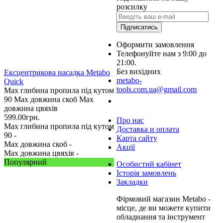
розсилку
Підписатись
Оформити замовлення
Телефонуйте нам з 9:00 до
21:00.
Без вихідних
Ексцентрикова насадка Metabo
metabo-
Quick
tools.com.ua@gmail.com
Max глибина пропила під кутом
90
Max довжина скоб
Max
Замовити дзвінок
довжина цвяхів
599.00
грн.
Про нас
Max глибина пропила під кутом
Доставка и оплата
90 -
Карта сайту
Max довжина скоб -
Акції
Max довжина цвяхів -
Популярний
Особистий кабінет
Історія замовлень
Закладки
Фірмовий магазин Metabo -
місце, де ви можете купити
обладнання та інструмент