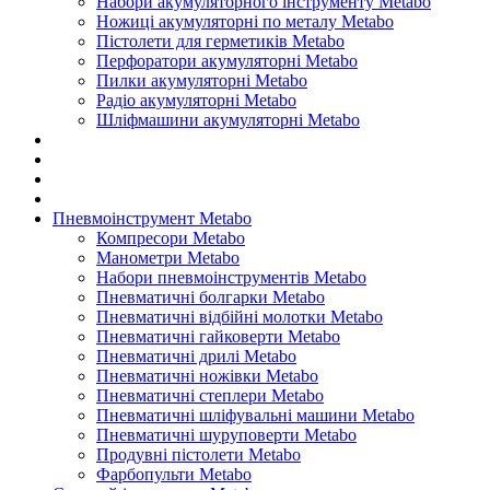
Набори акумуляторного інструменту Metabo
Ножиці акумуляторні по металу Metabo
Пістолети для герметиків Metabo
Перфоратори акумуляторні Metabo
Пилки акумуляторні Metabo
Радіо акумуляторні Metabo
Шліфмашини акумуляторні Metabo
Пневмоінструмент Metabo
Компресори Metabo
Манометри Metabo
Набори пневмоінструментів Metabo
Пневматичні болгарки Metabo
Пневматичні відбійні молотки Metabo
Пневматичні гайковерти Metabo
Пневматичні дрилі Metabo
Пневматичні ножівки Metabo
Пневматичні степлери Metabo
Пневматичні шліфувальні машини Metabo
Пневматичні шуруповерти Metabo
Продувні пістолети Metabo
Фарбопульти Metabo