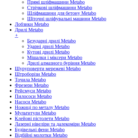
Прямі шліфмашини Metabo
Стрічкові шліфмашини Metabo
Шліфмашини для бетону Metabo
Щіточні шліфувальні машини Metabo
Лобзики Metabo
Дрилі Metabo
+
Безударні дрилі Metabo
Ударні дрилі Metabo
Кутові дрилі Metabo
Мішалки і міксери Metabo
Дрилі алмазного буріння Metabo
Шуруповерти мережеві Metabo
Штроборізи Metabo
Точила Metabo
Фрезери Metabo
Рейсмуси Metabo
Пилососи Metabo
Насоси Metabo
Ножиці по металу Metabo
Мультитули Metabo
Клейові пістолети Metabo
Лазерні нівеліри та далекоміри Metabo
Будівельні фени Metabo
Відбійні молотки Metabo