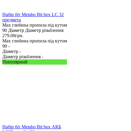
Набір біт Metabo Bit box LC 32
предмета
Max глибина пропила під кутом
90
Діаметр
Діаметр різьблення
279.00
грн.
Max глибина пропила під кутом
90 -
Діаметр -
Діаметр різьблення -
Популярний
Набір біт Metabo Bit box АКБ