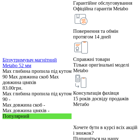
Гарантійне обслуговування
Офіційна гарантія Metabo
Повернення та обмін
протягом 14 дней
Справжні товари
Бітоутримувач магнітний
Тільки оригінальні моделі
Metabo 52 мм
Metabo
Max глибина пропила під кутом
90
Max довжина скоб
Max
довжина цвяхів
83.00
грн.
Консультація фахівця
Max глибина пропила під кутом
15 років досвіду продажів
90 -
Метабо
Max довжина скоб -
Max довжина цвяхів -
Популярний
Хочете бути в курсі всіх акцій
і знижок?
Підпишіться на нашу