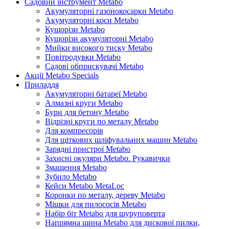
Садовий інструмент Metabo
Акумуляторні газонокосарки Metabo
Акумуляторні коси Metabo
Кущорізи Metabo
Кущорізи акумуляторні Metabo
Мийки високого тиску Metabo
Повітродувки Metabo
Садові обприскувачі Metabo
Акції Metabo Specials
Приладдя
Акумуляторні батареї Metabo
Алмазні круги Metabo
Бури для бетону Metabo
Відрізні круги по металу Metabo
Для компресорів
Для щіткових шліфувальних машин Metabo
Зарядні пристрої Metabo
Захисні окуляри Metabo. Рукавички
Змащення Metabo
Зубило Metabo
Кейси Metabo MetaLoc
Коронки по металу, дереву Metabo
Мішки для пилососів Metabo
Набір біт Metabo для шуруповерта
Напрямна шина Metabo для дискової пилки,