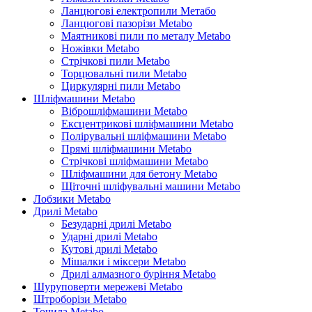
Ланцюгові електропили Метабо
Ланцюгові пазорізи Metabo
Маятникові пили по металу Metabo
Ножівки Metabo
Стрічкові пили Metabo
Торцювальні пили Metabo
Циркулярні пили Metabo
Шліфмашини Metabo
Віброшліфмашини Metabo
Ексцентрикові шліфмашини Metabo
Полірувальні шліфмашини Metabo
Прямі шліфмашини Metabo
Стрічкові шліфмашини Metabo
Шліфмашини для бетону Metabo
Щіточні шліфувальні машини Metabo
Лобзики Metabo
Дрилі Metabo
Безударні дрилі Metabo
Ударні дрилі Metabo
Кутові дрилі Metabo
Мішалки і міксери Metabo
Дрилі алмазного буріння Metabo
Шуруповерти мережеві Metabo
Штроборізи Metabo
Точила Metabo