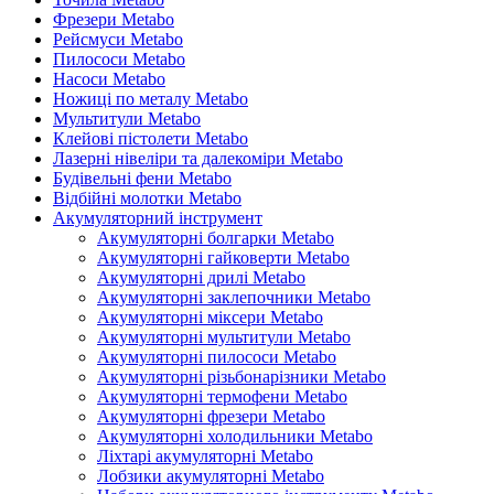
Фрезери Metabo
Рейсмуси Metabo
Пилососи Metabo
Насоси Metabo
Ножиці по металу Metabo
Мультитули Metabo
Клейові пістолети Metabo
Лазерні нівеліри та далекоміри Metabo
Будівельні фени Metabo
Відбійні молотки Metabo
Акумуляторний інструмент
Акумуляторні болгарки Metabo
Акумуляторні гайковерти Metabo
Акумуляторні дрилі Metabo
Акумуляторні заклепочники Metabo
Акумуляторні міксери Metabo
Акумуляторні мультитули Metabo
Акумуляторні пилососи Metabo
Акумуляторні різьбонарізники Metabo
Акумуляторні термофени Metabo
Акумуляторні фрезери Metabo
Акумуляторні холодильники Metabo
Ліхтарі акумуляторні Metabo
Лобзики акумуляторні Metabo