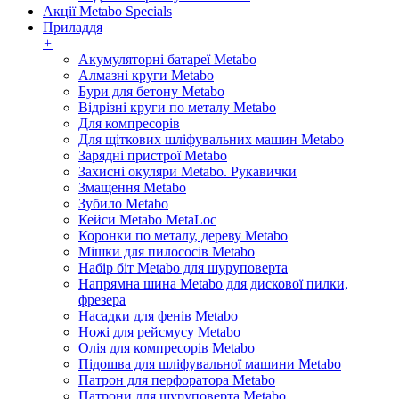
Акції Metabo Specials
Приладдя
+
Акумуляторні батареї Metabo
Алмазні круги Metabo
Бури для бетону Metabo
Відрізні круги по металу Metabo
Для компресорів
Для щіткових шліфувальних машин Metabo
Зарядні пристрої Metabo
Захисні окуляри Metabo. Рукавички
Змащення Metabo
Зубило Metabo
Кейси Metabo MetaLoc
Коронки по металу, дереву Metabo
Мішки для пилососів Metabo
Набір біт Metabo для шуруповерта
Напрямна шина Metabo для дискової пилки,
фрезера
Насадки для фенів Metabo
Ножі для рейсмусу Metabo
Олія для компресорів Metabo
Підошва для шліфувальної машини Metabo
Патрон для перфоратора Metabo
Патрони для шуруповерта Metabo