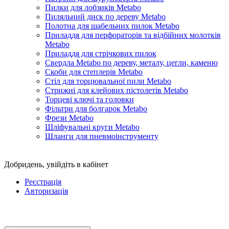
Пилки для лобзиків Metabo
Пиляльний диск по дереву Metabo
Полотна для шабельних пилок Metabo
Приладдя для перфораторів та відбійних молотків
Metabo
Приладдя для стрічкових пилок
Свердла Metabo по дереву, металу, цегли, каменю
Скоби для степлерів Metabo
Стіл для торцювальної пили Metabo
Стрижні для клейових пістолетів Metabo
Торцеві ключі та головки
Фільтри для болгарок Metabo
Фрези Metabo
Шліфувальні круги Metabo
Шланги для пневмоінструменту
Добридень,
увійдіть в кабінет
Реєстрація
Авторизація