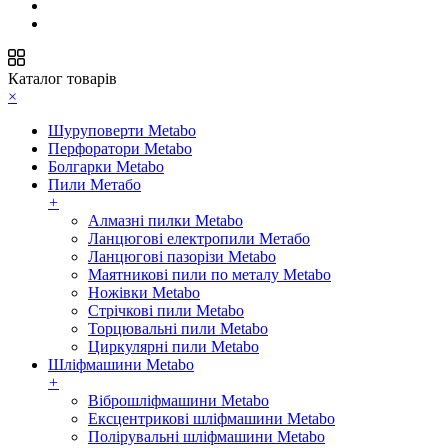
Каталог товарів
×
Шуруповерти Metabo
Перфоратори Metabo
Болгарки Metabo
Пили Метабо
+
Алмазні пилки Metabo
Ланцюгові електропили Метабо
Ланцюгові пазорізи Metabo
Маятникові пили по металу Metabo
Ножівки Metabo
Стрічкові пили Metabo
Торцювальні пили Metabo
Циркулярні пили Metabo
Шліфмашини Metabo
+
Віброшліфмашини Metabo
Ексцентрикові шліфмашини Metabo
Полірувальні шліфмашини Metabo