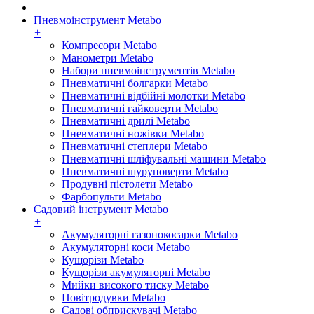
Пневмоінструмент Metabo
+
Компресори Metabo
Манометри Metabo
Набори пневмоінструментів Metabo
Пневматичні болгарки Metabo
Пневматичні відбійні молотки Metabo
Пневматичні гайковерти Metabo
Пневматичні дрилі Metabo
Пневматичні ножівки Metabo
Пневматичні степлери Metabo
Пневматичні шліфувальні машини Metabo
Пневматичні шуруповерти Metabo
Продувні пістолети Metabo
Фарбопульти Metabo
Садовий інструмент Metabo
+
Акумуляторні газонокосарки Metabo
Акумуляторні коси Metabo
Кущорізи Metabo
Кущорізи акумуляторні Metabo
Мийки високого тиску Metabo
Повітродувки Metabo
Садові обприскувачі Metabo