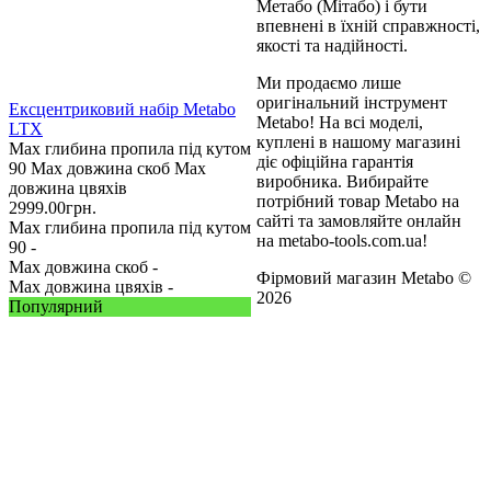
Метабо (Мітабо) і бути
впевнені в їхній справжності,
якості та надійності.
Ми продаємо лише
оригінальний інструмент
Ексцентриковий набір Metabo
Metabo! На всі моделі,
LTX
куплені в нашому магазині
Max глибина пропила під кутом
діє офіційна гарантія
90
Max довжина скоб
Max
виробника. Вибирайте
довжина цвяхів
потрібний товар Metabo на
2999.00
грн.
сайті та замовляйте онлайн
Max глибина пропила під кутом
на metabo-tools.com.ua!
90 -
Max довжина скоб -
Фірмовий магазин Metabo ©
Max довжина цвяхів -
2026
Популярний