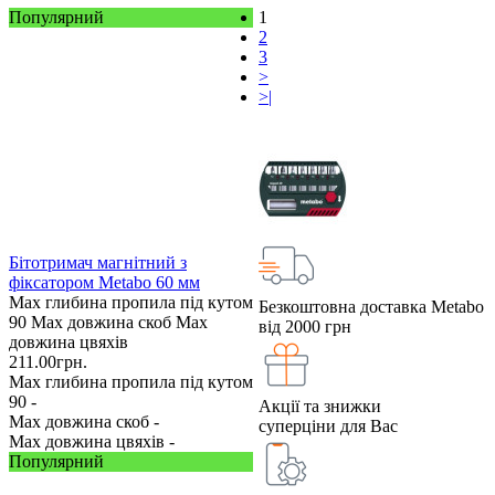
Популярний
1
2
3
>
>|
Бітотримач магнітний з
фіксатором Metabo 60 мм
Max глибина пропила під кутом
Безкоштовна доставка Metabo
90
Max довжина скоб
Max
від 2000 грн
довжина цвяхів
211.00
грн.
Max глибина пропила під кутом
90 -
Акції та знижки
Max довжина скоб -
суперціни для Вас
Max довжина цвяхів -
Популярний