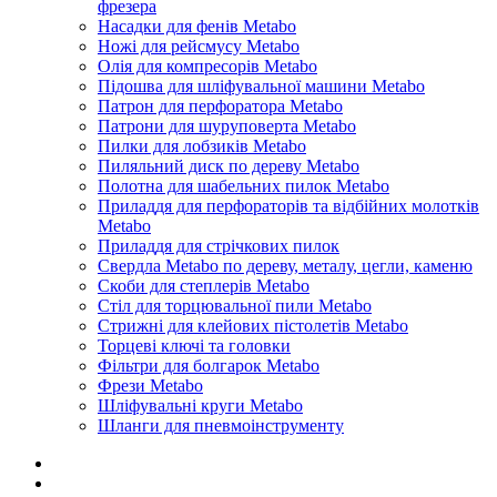
фрезера
Насадки для фенів Metabo
Ножі для рейсмусу Metabo
Олія для компресорів Metabo
Підошва для шліфувальної машини Metabo
Патрон для перфоратора Metabo
Патрони для шуруповерта Metabo
Пилки для лобзиків Metabo
Пиляльний диск по дереву Metabo
Полотна для шабельних пилок Metabo
Приладдя для перфораторів та відбійних молотків
Metabo
Приладдя для стрічкових пилок
Свердла Metabo по дереву, металу, цегли, каменю
Скоби для степлерів Metabo
Стіл для торцювальної пили Metabo
Стрижні для клейових пістолетів Metabo
Торцеві ключі та головки
Фільтри для болгарок Metabo
Фрези Metabo
Шліфувальні круги Metabo
Шланги для пневмоінструменту