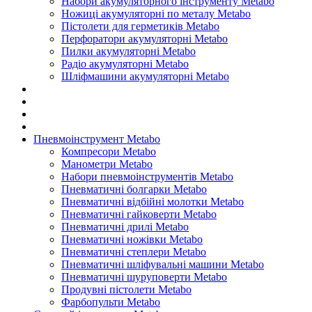
Набори акумуляторного інструменту Metabo
Ножиці акумуляторні по металу Metabo
Пістолети для герметиків Metabo
Перфоратори акумуляторні Metabo
Пилки акумуляторні Metabo
Радіо акумуляторні Metabo
Шліфмашини акумуляторні Metabo
Пневмоінструмент Metabo
Компресори Metabo
Манометри Metabo
Набори пневмоінструментів Metabo
Пневматичні болгарки Metabo
Пневматичні відбійні молотки Metabo
Пневматичні гайковерти Metabo
Пневматичні дрилі Metabo
Пневматичні ножівки Metabo
Пневматичні степлери Metabo
Пневматичні шліфувальні машини Metabo
Пневматичні шуруповерти Metabo
Продувні пістолети Metabo
Фарбопульти Metabo