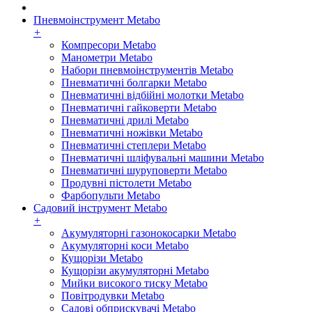
Пневмоінструмент Metabo
+
Компресори Metabo
Манометри Metabo
Набори пневмоінструментів Metabo
Пневматичні болгарки Metabo
Пневматичні відбійні молотки Metabo
Пневматичні гайковерти Metabo
Пневматичні дрилі Metabo
Пневматичні ножівки Metabo
Пневматичні степлери Metabo
Пневматичні шліфувальні машини Metabo
Пневматичні шуруповерти Metabo
Продувні пістолети Metabo
Фарбопульти Metabo
Садовий інструмент Metabo
+
Акумуляторні газонокосарки Metabo
Акумуляторні коси Metabo
Кущорізи Metabo
Кущорізи акумуляторні Metabo
Мийки високого тиску Metabo
Повітродувки Metabo
Садові обприскувачі Metabo