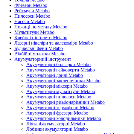
Фрезери Metabo
Рейсмуси Metabo
Пилососи Metabo
Насоси Metabo
Ножиці по металу Metabo
Мультитули Metabo
Клейові пістолети Metabo
Лазерні нівеліри та далекоміри Metabo
Будівельні фени Metabo
Відбійні молотки Metabo
Акумуляторний інструмент
Акумуляторні болгарки Metabo
Акумуляторні гайковерти Metabo
Акумуляторні дрилі Metabo
Акумуляторні заклепочники Metabo
Акумуляторні міксери Metabo
Акумуляторні мультитули Metabo
Акумуляторні пилососи Metabo
Акумуляторні різьбонарізники Metabo
Акумуляторні термофени Metabo
Акумуляторні фрезери Metabo
Акумуляторні холодильники Metabo
Ліхтарі акумуляторні Metabo
Лобзики акумуляторні Metabo