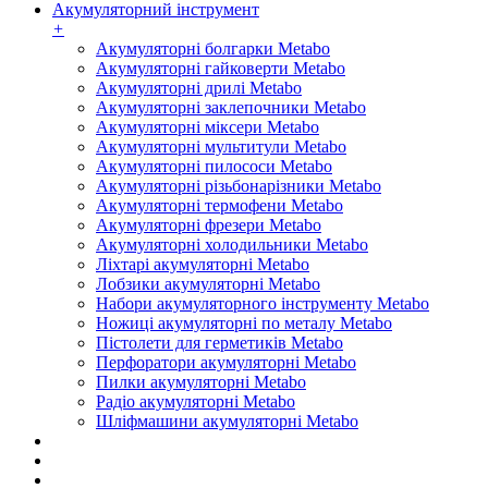
Акумуляторний інструмент
+
Акумуляторні болгарки Metabo
Акумуляторні гайковерти Metabo
Акумуляторні дрилі Metabo
Акумуляторні заклепочники Metabo
Акумуляторні міксери Metabo
Акумуляторні мультитули Metabo
Акумуляторні пилососи Metabo
Акумуляторні різьбонарізники Metabo
Акумуляторні термофени Metabo
Акумуляторні фрезери Metabo
Акумуляторні холодильники Metabo
Ліхтарі акумуляторні Metabo
Лобзики акумуляторні Metabo
Набори акумуляторного інструменту Metabo
Ножиці акумуляторні по металу Metabo
Пістолети для герметиків Metabo
Перфоратори акумуляторні Metabo
Пилки акумуляторні Metabo
Радіо акумуляторні Metabo
Шліфмашини акумуляторні Metabo