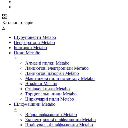
Каталог товарів
×
Шуруповерти Metabo
Перфоратори Metabo
Болгарки Metabo
Пили Метабо
+
Алмазні пилки Metabo
Ланцюгові електропили Метабо
Ланцюгові пазорізи Metabo
Маятникові пили по металу Metabo
Ножівки Metabo
Стрічкові пили Metabo
Торцювальні пили Metabo
Циркулярні пили Metabo
Шліфмашини Metabo
+
Віброшліфмашини Metabo
Ексцентрикові шліфмашини Metabo
Полірувальні шліфмашини Metabo