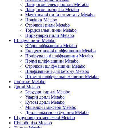
Ланцюгові електропили Метабо
Ланцюгові пазорізи Metabo
Маятникові пили по металу Metabo
Ножівки Metabo
Стрічкові пили Metabo
Торцювальні пили Metabo
Циркулярні пили Metabo
Шліфмашини Metabo
Віброшліфмашини Metabo
Ексцентрикові шліфмашини Metabo
Полірувальні шліфмашини Metabo
Прямі шліфмашини Metabo
Стрічкові шліфмашини Metabo
Шліфмашини для бетону Metabo
Щіточні шліфувальні машини Metabo
Лобзики Metabo
Дрилі Metabo
Безударні дрилі Metabo
Ударні дрилі Metabo
Кутові дрилі Metabo
Мішалки і міксери Metabo
Дрилі алмазного буріння Metabo
Шуруповерти мережеві Metabo
Штроборізи Metabo
Точила Metabo