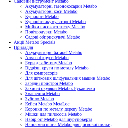
Садовий інструмент Metabo
Акумуляторні газонокосарки Metabo
Акумуляторні коси Metabo
Кущорізи Metabo
Кущорізи акумуляторні Metabo
Мийки високого тиску Metabo
Повітродувки Metabo
Садові обприскувачі Metabo
Акції Metabo Specials
Приладдя
Акумуляторні батареї Metabo
Алмазні круги Metabo
Бури для бетону Metabo
Відрізні круги по металу Metabo
Для компресорів
Для щіткових шліфувальних машин Metabo
Зарядні пристрої Metabo
Захисні окуляри Metabo. Рукавички
Змащення Metabo
Зубило Metabo
Кейси Metabo MetaLoc
Коронки по металу, дереву Metabo
Мішки для пилососів Metabo
Набір біт Metabo для шуруповерта
Напрямна шина Metabo для дискової пилки,