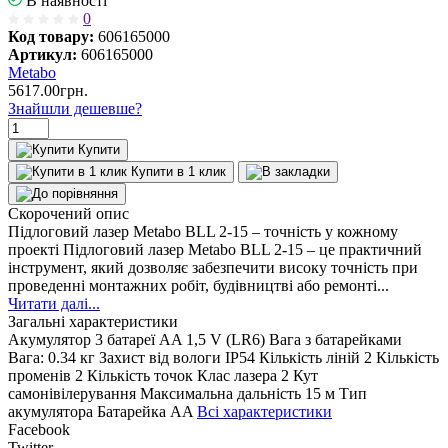
В наявності
0
Код товару:
606165000
Артикул:
606165000
Metabo
5617.00
грн.
Знайшли дешевше?
Купити
Купити в 1 клик
Скорочений опис
Підлоговий лазер Metabo BLL 2-15 – точність у кожному
проекті Підлоговий лазер Metabo BLL 2-15 – це практичний
інструмент, який дозволяє забезпечити високу точність при
проведенні монтажних робіт, будівництві або ремонті...
Читати далі...
Загальні характеристики
Акумулятор
3 батареї AA 1,5 V (LR6)
Вага з батарейками
Вага: 0.34 кг
Захист від вологи
IP54
Кількість ліній
2
Кількість
променів
2
Кількість точок
Клас лазера
2
Кут
самонівілерування
Максимальна дальність
15 м
Тип
акумулятора
Батарейка AA
Всі характеристики
Facebook
Twitter