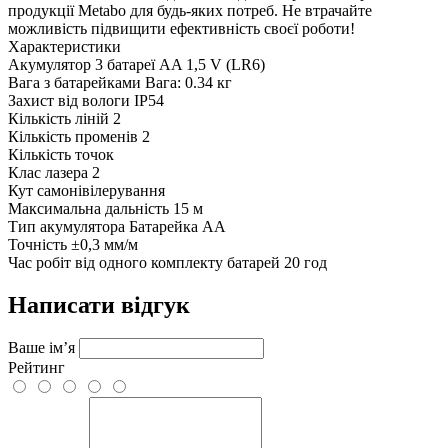
продукції Metabo для будь-яких потреб. Не втрачайте
можливість підвищити ефективність своєї роботи!
Характеристики
Акумулятор
3 батареї AA 1,5 V (LR6)
Вага з батарейками
Вага: 0.34 кг
Захист від вологи
IP54
Кількість ліній
2
Кількість променів
2
Кількість точок
Клас лазера
2
Кут самонівілерування
Максимальна дальність
15 м
Тип акумулятора
Батарейка AA
Точність
±0,3 мм/м
Час робіт від одного комплекту батарей
20 год
Написати відгук
Ваше ім’я
Рейтинг