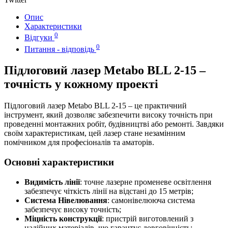
Опис
Характеристики
0
Відгуки
0
Питання - відповідь
Підлоговий лазер Metabo BLL 2-15 –
точність у кожному проекті
Підлоговий лазер Metabo BLL 2-15 – це практичний
інструмент, який дозволяє забезпечити високу точність при
проведенні монтажних робіт, будівництві або ремонті. Завдяки
своїм характеристикам, цей лазер стане незамінним
помічником для професіоналів та аматорів.
Основні характеристики
Видимість лінії
: точне лазерне променеве освітлення
забезпечує чіткість лінії на відстані до 15 метрів;
Система Нівелювання
: самонівелююча система
забезпечує високу точність;
Міцність конструкції
: пристрій виготовлений з
надійних матеріалів, що гарантує довговічність;