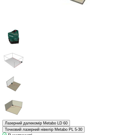
Лазерний далекомір Metabo LD 60
Точковий лазерний нівелір Metabo PL 5-30