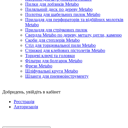
Пилки для лобзиків Metabo
Пиляльний диск по дереву Metabo
Полотна для шабельних пилок Metabo
Приладдя для перфораторів та відбійних молотків
Metabo
Приладдя для стрічкових пилок
Свердла Metabo по дереву, металу, цегли, каменю
Скоби для степлерів Metabo
Стіл для торцювальної пили Metabo
Стрижні для клейових пістолетів Metabo
Торцеві ключі та головки
Фільтри для болгарок Metabo
Фрези Metabo
Шліфувальні круги Metabo
Шланги для пневмоінструменту
Добридень,
увійдіть в кабінет
Реєстрація
Авторизація