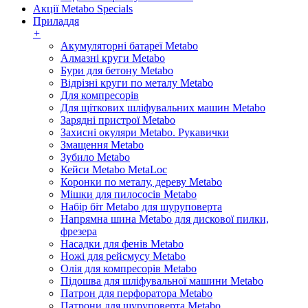
Акції Metabo Specials
Приладдя
+
Акумуляторні батареї Metabo
Алмазні круги Metabo
Бури для бетону Metabo
Відрізні круги по металу Metabo
Для компресорів
Для щіткових шліфувальних машин Metabo
Зарядні пристрої Metabo
Захисні окуляри Metabo. Рукавички
Змащення Metabo
Зубило Metabo
Кейси Metabo MetaLoc
Коронки по металу, дереву Metabo
Мішки для пилососів Metabo
Набір біт Metabo для шуруповерта
Напрямна шина Metabo для дискової пилки,
фрезера
Насадки для фенів Metabo
Ножі для рейсмусу Metabo
Олія для компресорів Metabo
Підошва для шліфувальної машини Metabo
Патрон для перфоратора Metabo
Патрони для шуруповерта Metabo