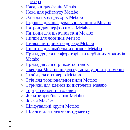
фрезера
Насадки для фенів Metabo
Ножі для рейсмусу Metabo
Олія для компресорів Metabo
Підошва для шліфувальної машини Metabo
Патрон для перфоратора Metabo
Патрони для шуруповерта Metabo
Пилки для лобзиків Metabo
Пиляльний диск по дереву Metabo
Полотна для шабельних пилок Metabo
Приладдя для перфораторів та відбійних молотків
Metabo
Приладдя для стрічкових пилок
Свердла Metabo по дереву, металу, цегли, каменю
Скоби для степлерів Metabo
Стіл для торцювальної пили Metabo
Стрижні для клейових пістолетів Metabo
Торцеві ключі та головки
Фільтри для болгарок Metabo
Фрези Metabo
Шліфувальні круги Metabo
Шланги для пневмоінструменту