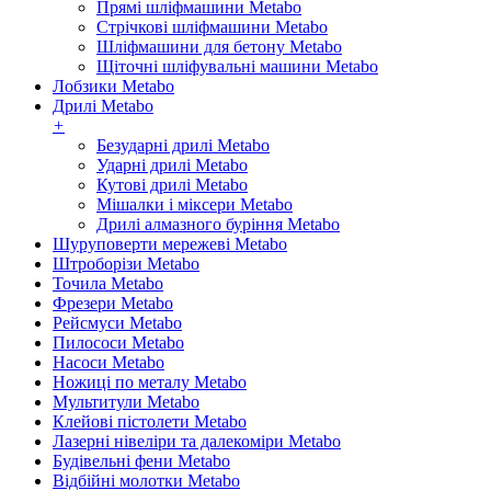
Прямі шліфмашини Metabo
Стрічкові шліфмашини Metabo
Шліфмашини для бетону Metabo
Щіточні шліфувальні машини Metabo
Лобзики Metabo
Дрилі Metabo
+
Безударні дрилі Metabo
Ударні дрилі Metabo
Кутові дрилі Metabo
Мішалки і міксери Metabo
Дрилі алмазного буріння Metabo
Шуруповерти мережеві Metabo
Штроборізи Metabo
Точила Metabo
Фрезери Metabo
Рейсмуси Metabo
Пилососи Metabo
Насоси Metabo
Ножиці по металу Metabo
Мультитули Metabo
Клейові пістолети Metabo
Лазерні нівеліри та далекоміри Metabo
Будівельні фени Metabo
Відбійні молотки Metabo