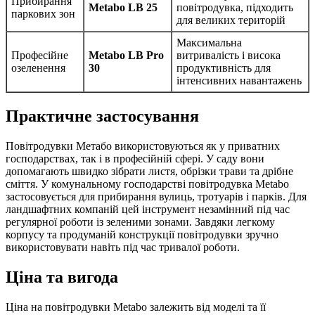
Прибирання
Metabo LB 25
повітродувка, підходить
паркових зон
для великих територій
Максимальна
Професійне
Metabo LB Pro
витривалість і висока
озеленення
30
продуктивність для
інтенсивних навантажень
Практичне застосування
Повітродувки Метабо використовуються як у приватних
господарствах, так і в професійній сфері. У саду вони
допомагають швидко зібрати листя, обрізки трави та дрібне
сміття. У комунальному господарстві повітродувка Metabo
застосовується для прибирання вулиць, тротуарів і парків. Для
ландшафтних компаній цей інструмент незамінний під час
регулярної роботи із зеленими зонами. Завдяки легкому
корпусу та продуманій конструкції повітродувки зручно
використовувати навіть під час тривалої роботи.
Ціна та вигода
Ціна на повітродувки Metabo залежить від моделі та її