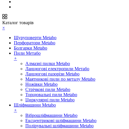
Каталог товарів
×
Шуруповерти Metabo
Перфоратори Metabo
Болгарки Metabo
Пили Метабо
+
Алмазні пилки Metabo
Ланцюгові електропили Метабо
Ланцюгові пазорізи Metabo
Маятникові пили по металу Metabo
Ножівки Metabo
Стрічкові пили Metabo
Торцювальні пили Metabo
Циркулярні пили Metabo
Шліфмашини Metabo
+
Віброшліфмашини Metabo
Ексцентрикові шліфмашини Metabo
Полірувальні шліфмашини Metabo