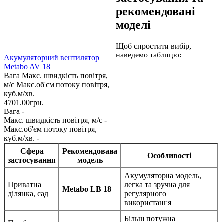
рекомендовані
моделі
Щоб спростити вибір,
наведемо таблицю:
Акумуляторний вентилятор
Metabo AV 18
Вага
Макс. швидкість повітря,
м/с
Макс.об'єм потоку повітря,
куб.м/хв.
4701.00
грн.
Вага -
Макс. швидкість повітря, м/с -
Макс.об'єм потоку повітря,
куб.м/хв. -
Сфера
Рекомендована
Особливості
застосування
модель
Акумуляторна модель,
Приватна
легка та зручна для
Metabo LB 18
ділянка, сад
регулярного
використання
Більш потужна