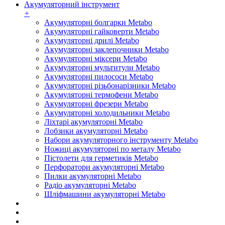
Акумуляторний інструмент
+
Акумуляторні болгарки Metabo
Акумуляторні гайковерти Metabo
Акумуляторні дрилі Metabo
Акумуляторні заклепочники Metabo
Акумуляторні міксери Metabo
Акумуляторні мультитули Metabo
Акумуляторні пилососи Metabo
Акумуляторні різьбонарізники Metabo
Акумуляторні термофени Metabo
Акумуляторні фрезери Metabo
Акумуляторні холодильники Metabo
Ліхтарі акумуляторні Metabo
Лобзики акумуляторні Metabo
Набори акумуляторного інструменту Metabo
Ножиці акумуляторні по металу Metabo
Пістолети для герметиків Metabo
Перфоратори акумуляторні Metabo
Пилки акумуляторні Metabo
Радіо акумуляторні Metabo
Шліфмашини акумуляторні Metabo