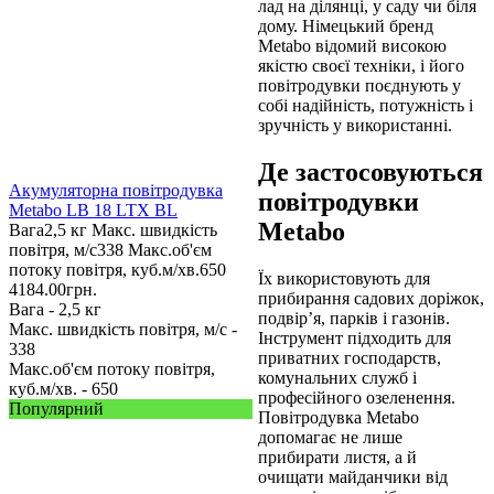
лад на ділянці, у саду чи біля
дому. Німецький бренд
Metabo відомий високою
якістю своєї техніки, і його
повітродувки поєднують у
собі надійність, потужність і
зручність у використанні.
Де застосовуються
Акумуляторна повітродувка
повітродувки
Metabo LB 18 LTX BL
Metabo
Вага
2,5 кг
Макс. швидкість
повітря, м/с
338
Макс.об'єм
потоку повітря, куб.м/хв.
650
Їх використовують для
4184.00
грн.
прибирання садових доріжок,
Вага -
2,5 кг
подвір’я, парків і газонів.
Макс. швидкість повітря, м/с -
Інструмент підходить для
338
приватних господарств,
Макс.об'єм потоку повітря,
комунальних служб і
куб.м/хв. -
650
професійного озеленення.
Популярний
Повітродувка Metabo
допомагає не лише
прибирати листя, а й
очищати майданчики від