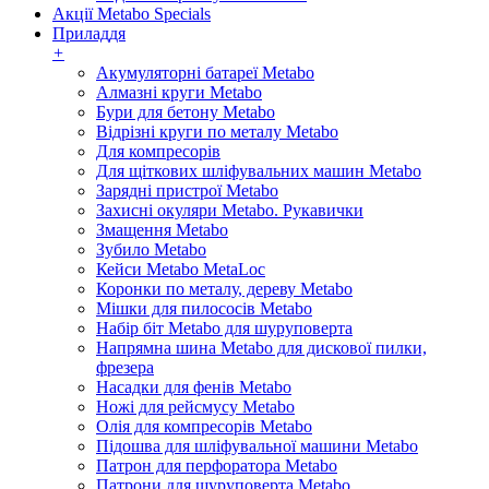
Акції Metabo Specials
Приладдя
+
Акумуляторні батареї Metabo
Алмазні круги Metabo
Бури для бетону Metabo
Відрізні круги по металу Metabo
Для компресорів
Для щіткових шліфувальних машин Metabo
Зарядні пристрої Metabo
Захисні окуляри Metabo. Рукавички
Змащення Metabo
Зубило Metabo
Кейси Metabo MetaLoc
Коронки по металу, дереву Metabo
Мішки для пилососів Metabo
Набір біт Metabo для шуруповерта
Напрямна шина Metabo для дискової пилки,
фрезера
Насадки для фенів Metabo
Ножі для рейсмусу Metabo
Олія для компресорів Metabo
Підошва для шліфувальної машини Metabo
Патрон для перфоратора Metabo
Патрони для шуруповерта Metabo