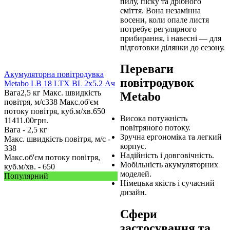
пилу, піску та дрібного
сміття. Вона незамінна
восени, коли опале листя
потребує регулярного
прибирання, і навесні — для
підготовки ділянки до сезону.
Переваги
Акумуляторна повітродувка
повітродувок
Metabo LB 18 LTX BL 2x5.2 Ач
Вага
2,5 кг
Макс. швидкість
Metabo
повітря, м/с
338
Макс.об'єм
потоку повітря, куб.м/хв.
650
Висока потужність
11411.00
грн.
повітряного потоку.
Вага -
2,5 кг
Зручна ергономіка та легкий
Макс. швидкість повітря, м/с -
корпус.
338
Надійність і довговічність.
Макс.об'єм потоку повітря,
Мобільність акумуляторних
куб.м/хв. -
650
моделей.
Популярний
Німецька якість і сучасний
дизайн.
Сфери
застосування та