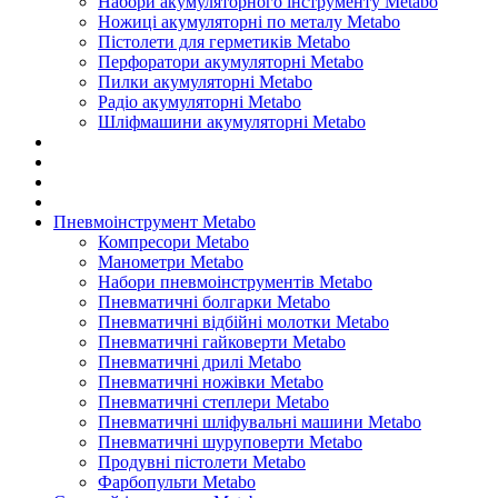
Набори акумуляторного інструменту Metabo
Ножиці акумуляторні по металу Metabo
Пістолети для герметиків Metabo
Перфоратори акумуляторні Metabo
Пилки акумуляторні Metabo
Радіо акумуляторні Metabo
Шліфмашини акумуляторні Metabo
Пневмоінструмент Metabo
Компресори Metabo
Манометри Metabo
Набори пневмоінструментів Metabo
Пневматичні болгарки Metabo
Пневматичні відбійні молотки Metabo
Пневматичні гайковерти Metabo
Пневматичні дрилі Metabo
Пневматичні ножівки Metabo
Пневматичні степлери Metabo
Пневматичні шліфувальні машини Metabo
Пневматичні шуруповерти Metabo
Продувні пістолети Metabo
Фарбопульти Metabo