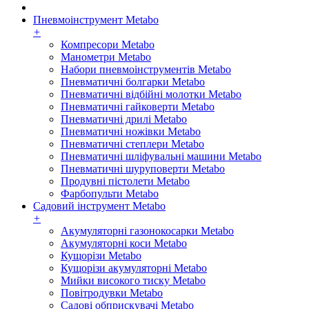
Пневмоінструмент Metabo
+
Компресори Metabo
Манометри Metabo
Набори пневмоінструментів Metabo
Пневматичні болгарки Metabo
Пневматичні відбійні молотки Metabo
Пневматичні гайковерти Metabo
Пневматичні дрилі Metabo
Пневматичні ножівки Metabo
Пневматичні степлери Metabo
Пневматичні шліфувальні машини Metabo
Пневматичні шуруповерти Metabo
Продувні пістолети Metabo
Фарбопульти Metabo
Садовий інструмент Metabo
+
Акумуляторні газонокосарки Metabo
Акумуляторні коси Metabo
Кущорізи Metabo
Кущорізи акумуляторні Metabo
Мийки високого тиску Metabo
Повітродувки Metabo
Садові обприскувачі Metabo