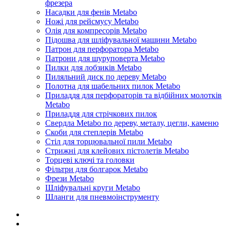
фрезера
Насадки для фенів Metabo
Ножі для рейсмусу Metabo
Олія для компресорів Metabo
Підошва для шліфувальної машини Metabo
Патрон для перфоратора Metabo
Патрони для шуруповерта Metabo
Пилки для лобзиків Metabo
Пиляльний диск по дереву Metabo
Полотна для шабельних пилок Metabo
Приладдя для перфораторів та відбійних молотків
Metabo
Приладдя для стрічкових пилок
Свердла Metabo по дереву, металу, цегли, каменю
Скоби для степлерів Metabo
Стіл для торцювальної пили Metabo
Стрижні для клейових пістолетів Metabo
Торцеві ключі та головки
Фільтри для болгарок Metabo
Фрези Metabo
Шліфувальні круги Metabo
Шланги для пневмоінструменту