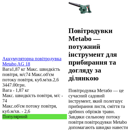
Повітродувки
Metabo —
потужний
інструмент для
Аккумуляторна повітродувка
прибирання та
Metabo AG 18
догляду за
Вага
1,87 кг
Макс. швидкість
повітря, м/с
74
Макс.об'єм
ділянкою
потоку повітря, куб.м/хв.
2,6
3447.00
грн.
Вага -
1,87 кг
Повітродувка Метабо — це
Макс. швидкість повітря, м/с -
сучасний садовий
74
інструмент, який полегшує
Макс.об'єм потоку повітря,
прибирання листя, сміття та
куб.м/хв. -
2,6
дрібних обрізків трави.
Популярний
Завдяки сильному потоку
повітря повітродувки Metabo
допомагають швидко навести