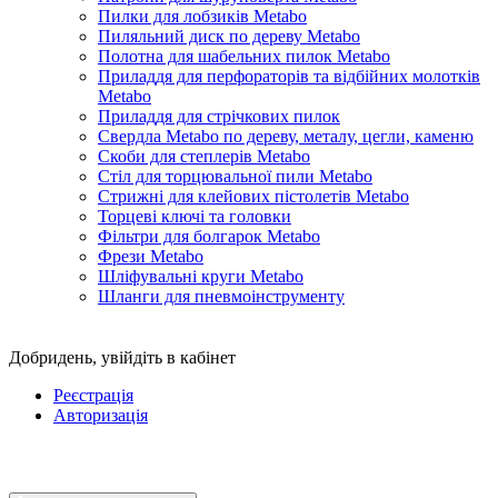
Пилки для лобзиків Metabo
Пиляльний диск по дереву Metabo
Полотна для шабельних пилок Metabo
Приладдя для перфораторів та відбійних молотків
Metabo
Приладдя для стрічкових пилок
Свердла Metabo по дереву, металу, цегли, каменю
Скоби для степлерів Metabo
Стіл для торцювальної пили Metabo
Стрижні для клейових пістолетів Metabo
Торцеві ключі та головки
Фільтри для болгарок Metabo
Фрези Metabo
Шліфувальні круги Metabo
Шланги для пневмоінструменту
Добридень,
увійдіть в кабінет
Реєстрація
Авторизація