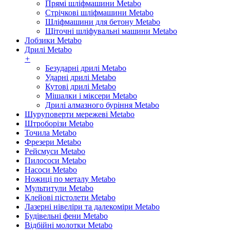
Прямі шліфмашини Metabo
Стрічкові шліфмашини Metabo
Шліфмашини для бетону Metabo
Щіточні шліфувальні машини Metabo
Лобзики Metabo
Дрилі Metabo
+
Безударні дрилі Metabo
Ударні дрилі Metabo
Кутові дрилі Metabo
Мішалки і міксери Metabo
Дрилі алмазного буріння Metabo
Шуруповерти мережеві Metabo
Штроборізи Metabo
Точила Metabo
Фрезери Metabo
Рейсмуси Metabo
Пилососи Metabo
Насоси Metabo
Ножиці по металу Metabo
Мультитули Metabo
Клейові пістолети Metabo
Лазерні нівеліри та далекоміри Metabo
Будівельні фени Metabo
Відбійні молотки Metabo