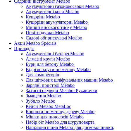
Садовий інструмент Metabo
Акумуляторні газонокосарки Metabo
Акумуляторні коси Metabo
Кущорізи Metabo
Кущорізи акумуляторні Metabo
Мийки високого тиску Metabo
Повітродувки Metabo
Садові обприскувачі Metabo
Акції Metabo Specials
Приладдя
Акумуляторні батареї Metabo
Алмазні круги Metabo
Бури для бетону Metabo
Відрізні круги по металу Metabo
Для компресорів
Для щіткових шліфувальних машин Metabo
Зарядні пристрої Metabo
Захисні окуляри Metabo. Рукавички
Змащення Metabo
Зубило Metabo
Кейси Metabo MetaLoc
Коронки по металу, дереву Metabo
Мішки для пилососів Metabo
Набір біт Metabo для шуруповерта
Напрямна шина Metabo для дискової пилки,