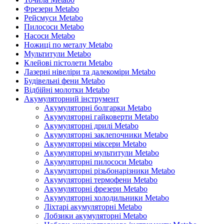
Фрезери Metabo
Рейсмуси Metabo
Пилососи Metabo
Насоси Metabo
Ножиці по металу Metabo
Мультитули Metabo
Клейові пістолети Metabo
Лазерні нівеліри та далекоміри Metabo
Будівельні фени Metabo
Відбійні молотки Metabo
Акумуляторний інструмент
Акумуляторні болгарки Metabo
Акумуляторні гайковерти Metabo
Акумуляторні дрилі Metabo
Акумуляторні заклепочники Metabo
Акумуляторні міксери Metabo
Акумуляторні мультитули Metabo
Акумуляторні пилососи Metabo
Акумуляторні різьбонарізники Metabo
Акумуляторні термофени Metabo
Акумуляторні фрезери Metabo
Акумуляторні холодильники Metabo
Ліхтарі акумуляторні Metabo
Лобзики акумуляторні Metabo