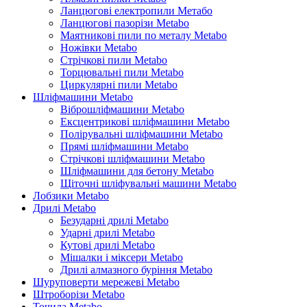
Ланцюгові електропили Метабо
Ланцюгові пазорізи Metabo
Маятникові пили по металу Metabo
Ножівки Metabo
Стрічкові пили Metabo
Торцювальні пили Metabo
Циркулярні пили Metabo
Шліфмашини Metabo
Віброшліфмашини Metabo
Ексцентрикові шліфмашини Metabo
Полірувальні шліфмашини Metabo
Прямі шліфмашини Metabo
Стрічкові шліфмашини Metabo
Шліфмашини для бетону Metabo
Щіточні шліфувальні машини Metabo
Лобзики Metabo
Дрилі Metabo
Безударні дрилі Metabo
Ударні дрилі Metabo
Кутові дрилі Metabo
Мішалки і міксери Metabo
Дрилі алмазного буріння Metabo
Шуруповерти мережеві Metabo
Штроборізи Metabo
Точила Metabo